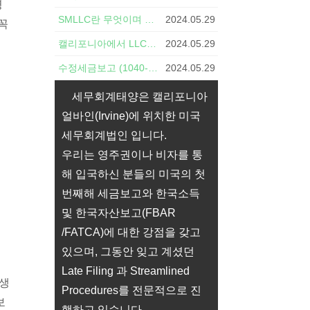
영
SMLLC란 무엇이며 어떻게 형성합니까?
2024.05.29
꼭
캘리포니아에서 LLC를 시작하는 방법
2024.05.29
수정세금보고 (1040-X)와 관련된 주요 7가지 궁금증
2024.05.29
세무회계태양은 캘리포니아
얼바인(Irvine)에 위치한 미국
세무회계법인 입니다.
우리는 영주권이나 비자를 통
해 입국하신 분들의 미국의 첫
번째해 세금보고와 한국소득
및 한국자산보고(FBAR
/FATCA)에 대한 강점을 갖고
있으며, 그동안 잊고 계셨던
Late Filing 과 Streamlined
발생
Procedures를 전문적으로 진
보
행하고 있습니다.