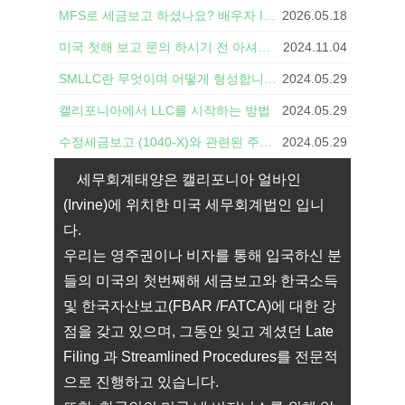
MFS로 세금보고 하셨나요? 배우자 ITIN 받고 MFJ로 수정보고하면 환급액이 달라집니다
2026.05.18
미국 첫해 보고 문의 하시기 전 아셔야할 사항들
2024.11.04
SMLLC란 무엇이며 어떻게 형성합니까?
2024.05.29
캘리포니아에서 LLC를 시작하는 방법
2024.05.29
수정세금보고 (1040-X)와 관련된 주요 7가지 궁금증
2024.05.29
세무회계태양은 캘리포니아 얼바인
(Irvine)에 위치한 미국 세무회계법인 입니
다.
우리는 영주권이나 비자를 통해 입국하신 분
들의 미국의 첫번째해 세금보고와 한국소득
및 한국자산보고(FBAR /FATCA)에 대한 강
점을 갖고 있으며, 그동안 잊고 계셨던 Late
Filing 과 Streamlined Procedures를 전문적
으로 진행하고 있습니다.